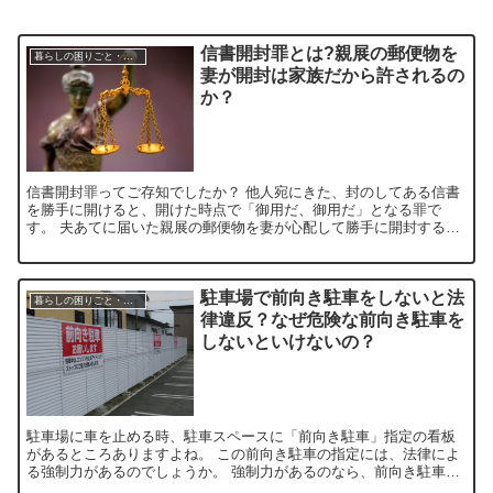
信書開封罪とは?親展の郵便物を
暮らしの困りごと・生活ルール
妻が開封は家族だから許されるの
か？
信書開封罪ってご存知でしたか？ 他人宛にきた、封のしてある信書
を勝手に開けると、開けた時点で「御用だ、御用だ」となる罪で
す。 夫あてに届いた親展の郵便物を妻が心配して勝手に開封するな
んてよく聞く話なんですが、法律的にはまったく許されない行為...
駐車場で前向き駐車をしないと法
暮らしの困りごと・生活ルール
律違反？なぜ危険な前向き駐車を
しないといけないの？
駐車場に車を止める時、駐車スペースに「前向き駐車」指定の看板
があるところありますよね。 この前向き駐車の指定には、法律によ
る強制力があるのでしょうか。 強制力があるのなら、前向き駐車を
守らないと法律で罰せられることになると思うのですが、 看...