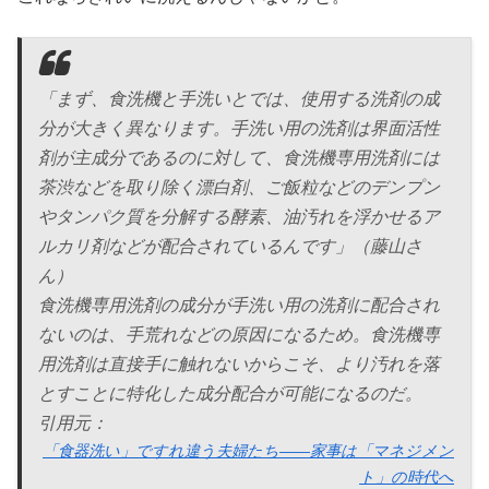
「まず、食洗機と手洗いとでは、使用する洗剤の成
分が大きく異なります。手洗い用の洗剤は界面活性
剤が主成分であるのに対して、食洗機専用洗剤には
茶渋などを取り除く漂白剤、ご飯粒などのデンプン
やタンパク質を分解する酵素、油汚れを浮かせるア
ルカリ剤などが配合されているんです」（藤山さ
ん）
食洗機専用洗剤の成分が手洗い用の洗剤に配合され
ないのは、手荒れなどの原因になるため。食洗機専
用洗剤は直接手に触れないからこそ、より汚れを落
とすことに特化した成分配合が可能になるのだ。
引用元：
「食器洗い」ですれ違う夫婦たち――家事は「マネジメン
ト」の時代へ