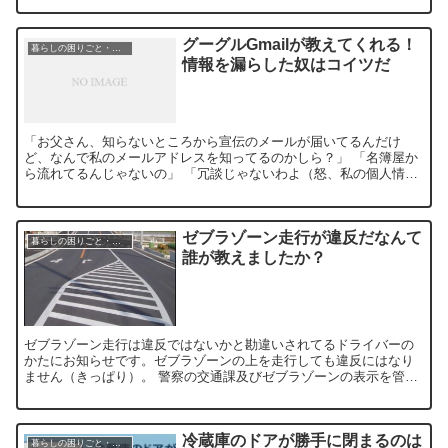
グーグルGmailが教えてくれる！
暮らしの困りごと・生活ルール
情報を漏らした奴はコイツだ
「お父さん、知らないところから宣伝のメールが届いてるんだけ
ど、なんで私のメールアドレスを知ってるのかしら？」 「名簿屋か
ら流れてるんじゃないの」 「冗談じゃないわよ（怒、私の個人情報
が勝手に一人歩きしているってことじゃない。メルアド登録した...
ゼブラゾーン走行が違反だなんて
暮らしの困りごと・生活ルール
誰が教えましたか？
ゼブラゾーン走行は違反ではないかと勘違いされてるドライバーの
かたにお知らせです。ゼブラゾーンの上を走行しても違反にはなり
ません（きっぱり）。 警察の交通課及びゼブラゾーンの表示を管理
している道路管理者に直接質問しました。 質問：ゼブラゾーン...
冷蔵庫のドアが勝手に閉まるのは
暮らしの困りごと・生活ルール