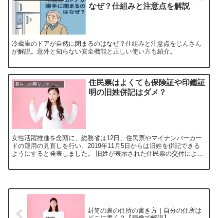
なぜ？仕組みと注意点を解説
冷蔵庫のドアが自然に閉まるのはなぜ？仕組みと注意点をじんさん
が解説。意外と知らない安全機能と正しい使い方も紹介。
住民票はよくても保険証や印鑑証
暮らしの困りごと・生活ルール
明の旧姓併記はダメ？
女性活躍推進を念頭に、総務省は12日、住民票やマイナンバーカー
ドの運用の見直しを行い、2019年11月5日からは旧姓を併記できる
ようにすると発表しました。 旧姓が表示された住民票の交付によ
り、公的に証明されることで、就職や銀行口座の開設など...
封筒の裏の住所の書き方｜自分の住所は
どこに書く？【画像で解説】