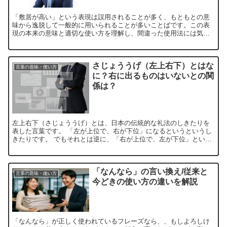
「敷居が高い」という表現は誤用されることが多く、もともとの意
味から逸脱して一般的に用いられることが多いことばです。この表
現の本来の意味と適切な使い方を理解し、間違った使用法には気を
つけることが大切です。 敷居が高いの意味 「敷居が高い」とい...
さじょううげ（左上右下）とはな
言葉の意味・使い方
に？右に出るものはいないとの関
係は？
左上右下（さじょううげ）とは、日本の伝統的な礼法のしきたりを
表した言葉です。 「左が上位で、右が下位」になるというというし
きたりです。 でもそれとは逆に、「右が上位で、左が下位」という
「右上左下（うじょうさげ）」というしきたりもあります。 ...
「なんなら」の言い換え/従来と
言葉の意味・使い方
今どきの使い方の違いを解説
「なんなら」が正しく使われているフレーズなら、、もしよろしけ