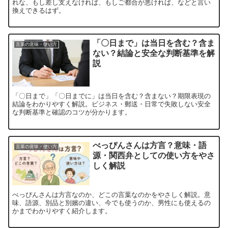
れな、もし差し支えなければ、もしご都合が悪ければ、などと言い
換えできるはず。
「〇日まで」は当日を含む？含ま
言葉の意味・使い方
ない？結論と安全な判断基準を解
説
「〇日まで」「〇日までに」は当日を含む？含まない？期限表現の
結論をわかりやすく解説。ビジネス・郵送・日常で失敗しない安全
な判断基準と確認のコツが分かります。
べっぴんさんは方言？意味・語
言葉の意味・使い方
源・関西弁としての使い方をやさ
しく解説
べっぴんさんは方言なのか、どこの言葉なのかをやさしく解説。意
味、語源、別品と別嬪の違い、今でも使うのか、男性にも使えるの
かまでわかりやすく紹介します。