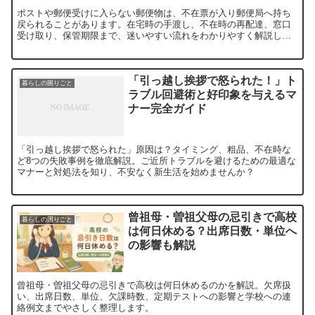
ポストや郵便受けに入らない郵便物は、不在票が入り郵便局へ持ち
戻られることがあります。在宅時の手渡し、不在時の再配達、窓口
受け取り、保管期限まで、迷いやすい流れをわかりやすく解説しま
す。
「引っ越し挨拶で怒られた！」ト
暮らしの困りごと
ラブル回避術と好印象を与えるマ
ナー完全ガイド
「引っ越し挨拶で怒られた」原因は？タイミング、粗品、不在時な
ど8つの失敗事例を徹底解説。ご近所トラブルを避けるための最適な
マナーと対処法を知り、不安なく新生活を始めませんか？
曾祖母・曽祖父母の忌引きで高校
暮らしの困りごと
は何日休める？出席日数・単位へ
の影響も解説
曾祖母・曽祖父母の忌引きで高校は何日休めるのかを解説。欠席扱
い、出席日数、単位、欠課時数、定期テストへの影響と学校への連
絡例文までやさしく整理します。